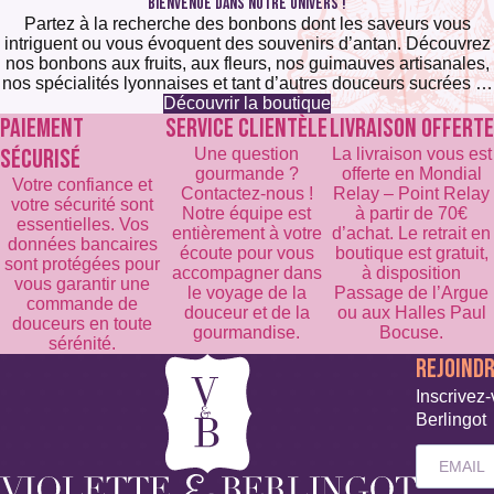
BIENVENUE DANS NOTRE UNIVERS !
Partez à la recherche des bonbons dont les saveurs vous
intriguent ou vous évoquent des souvenirs d’antan. Découvrez
nos bonbons aux fruits, aux fleurs, nos guimauves artisanales,
nos spécialités lyonnaises et tant d’autres douceurs sucrées …
Découvrir la boutique
PAIEMENT
SERVICE CLIENTÈLE
LIVRAISON OFFERTE
SÉCURISÉ
Une question
La livraison vous est
gourmande ?
offerte en Mondial
Votre confiance et
Contactez-nous !
Relay – Point Relay
votre sécurité sont
Notre équipe est
à partir de 70€
essentielles. Vos
entièrement à votre
d’achat. Le retrait en
données bancaires
écoute pour vous
boutique est gratuit,
sont protégées pour
accompagner dans
à disposition
vous garantir une
le voyage de la
Passage de l’Argue
commande de
douceur et de la
ou aux Halles Paul
douceurs en toute
gourmandise.
Bocuse.
sérénité.
REJOIND
Inscrivez-
Berlingot