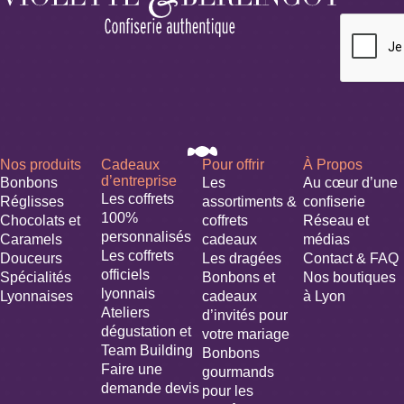
Nos produits
Cadeaux
Pour offrir
À Propos
d’entreprise
Bonbons
Les
Au cœur d’une
Les coffrets
Réglisses
assortiments &
confiserie
100%
Chocolats et
coffrets
Réseau et
personnalisés
Caramels
cadeaux
médias
Les coffrets
Douceurs
Les dragées
Contact & FAQ
officiels
Spécialités
Bonbons et
Nos boutiques
lyonnais
Lyonnaises
cadeaux
à Lyon
Ateliers
d’invités pour
dégustation et
votre mariage​
Team Building
Bonbons
Faire une
gourmands
demande devis
pour les