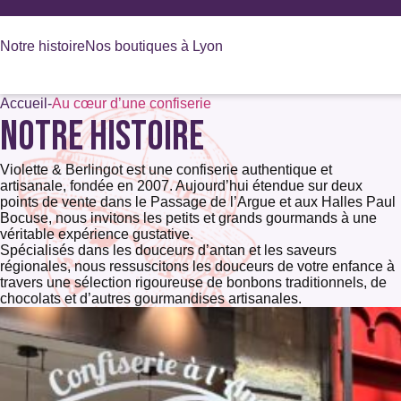
Panneau de gestion des cookies
Notre histoire
Nos boutiques à Lyon
Accueil
-
Au cœur d’une confiserie
NOTRE HISTOIRE
Recherche
de
produits
Violette & Berlingot est une confiserie authentique et
artisanale, fondée en 2007. Aujourd’hui étendue sur deux
points de vente dans le Passage de l’Argue et aux Halles Paul
Bocuse, nous invitons les petits et grands gourmands à une
véritable expérience gustative.
Spécialisés dans les douceurs d’antan et les saveurs
régionales, nous ressuscitons les douceurs de votre enfance à
travers une sélection rigoureuse de bonbons traditionnels, de
chocolats et d’autres gourmandises artisanales.