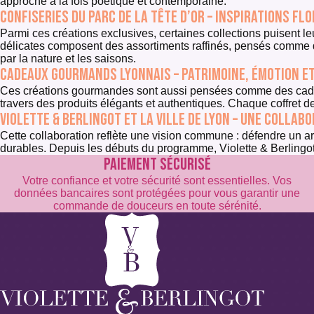
approche à la fois poétique et contemporaine.
Confiseries du Parc de la Tête d’Or – inspirations fl
Parmi ces créations exclusives, certaines collections puisent le
délicates composent des assortiments raffinés, pensés comme 
par la nature et les saisons.
Cadeaux gourmands lyonnais – patrimoine, émotion e
Ces créations gourmandes sont aussi pensées comme des cadeaux à
travers des produits élégants et authentiques. Chaque coffret d
Violette & Berlingot et la Ville de Lyon – une collab
Cette collaboration reflète une vision commune : défendre un arti
durables. Depuis les débuts du programme, Violette & Berlingo
PAIEMENT SÉCURISÉ
Votre confiance et votre sécurité sont essentielles. Vos
données bancaires sont protégées pour vous garantir une
commande de douceurs en toute sérénité.