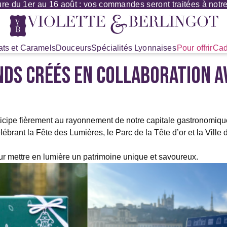
re du 1er au 16 août : vos commandes seront traitées à notre 
ts et Caramels
Douceurs
Spécialités Lyonnaises
Pour offrir
Cad
DS CRÉÉS EN COLLABORATION AV
rticipe fièrement au rayonnement de notre capitale gastronomiqu
brant la Fête des Lumières, le Parc de la Tête d’or et la Ville d
r mettre en lumière un patrimoine unique et savoureux.