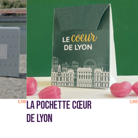
6,50
€
LA POCHETTE CŒUR
3,60
€
DE LYON