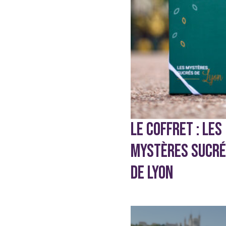
Sans conservateur ni stabilisant
Sans édulcorant
Sans gélatine
Sans gluten
Sans lait
Vegan
LE COFFRET : LES
MYSTÈRES SUCR
DE LYON