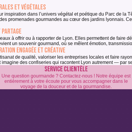
orales et végétales
ur inspiration dans l’univers végétal et poétique du Parc de la T
des promenades gourmandes au cœur des jardins lyonnais. Ces c
t partage
 offrir ou à rapporter de Lyon. Elles permettent de faire décou
evient un souvenir gourmand, où se mêlent émotion, transmission
oration engagée et créative
sanat de qualité, valoriser les entreprises locales et faire rayon
t imagine des confiseries qui racontent Lyon autrement — par s
SERVICE CLIENTÈLE
Une question gourmande ? Contactez-nous ! Notre équipe est
entièrement à votre écoute pour vous accompagner dans le
voyage de la douceur et de la gourmandise.