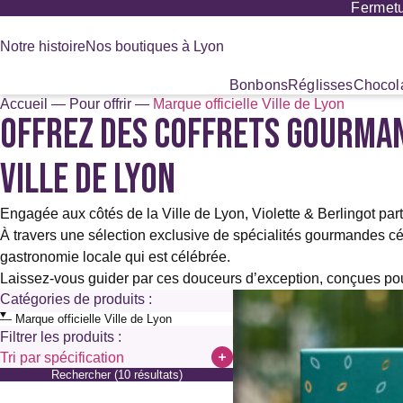
Fermetu
Panneau de gestion des cookies
Notre histoire
Nos boutiques à Lyon
Bonbons
Réglisses
Chocola
Accueil
—
Pour offrir
—
Marque officielle Ville de Lyon
OFFREZ DES COFFRETS GOURMAN
Recherche
de
produits
VILLE DE LYON
Engagée aux côtés de la Ville de Lyon, Violette & Berlingot pa
À travers une sélection exclusive de spécialités gourmandes célé
gastronomie locale qui est célébrée.
Laissez-vous guider par ces douceurs d’exception, conçues pou
Catégories de produits :
Filtrer les produits :
Tri par spécification
Rechercher (10 résultats)
Sans alcool
Sans colorant