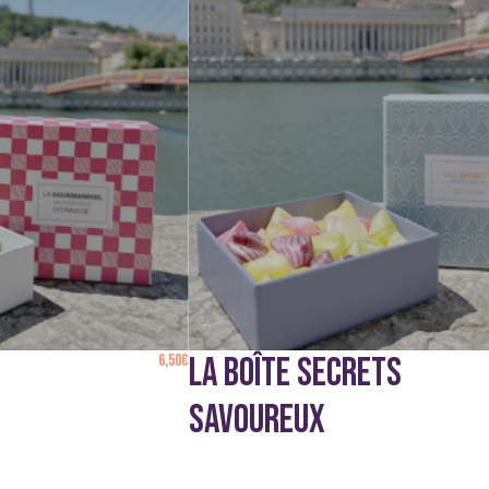
6,50
€
LA BOÎTE SECRETS
SAVOUREUX