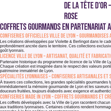
DE LA TÊTE D’OR 
ROSE
Coffrets gourmands en partenariat av
Confiseries officielles Ville de Lyon – gourmandises
Les créations développées par Violette & Berlingot dans le cadr
profondément ancrée dans le territoire. Ces collections exclus
goût lyonnais.
Licence Ville de Lyon – artisanat, qualité et fabricat
Partenaire historique du programme de licence de la Ville de Lyon
Chaque création est imaginée dans le respect des valeurs portée
patrimoine immatériel de Lyon.
Spécialités lyonnaises – confiseries artisanales et
À travers ces collections, les grandes spécialités gourmandes l
immédiatement la mémoire gourmande de Lyon et les saveurs d’e
douceurs fruitées, toujours élaborés avec exigence et authentici
Confiseries made in Lyon – coffrets gourmands et cr
Les coffrets développés avec la Ville de Lyon racontent chacun un
aux traditions lyonnaises. Certaines créations rendent hommage