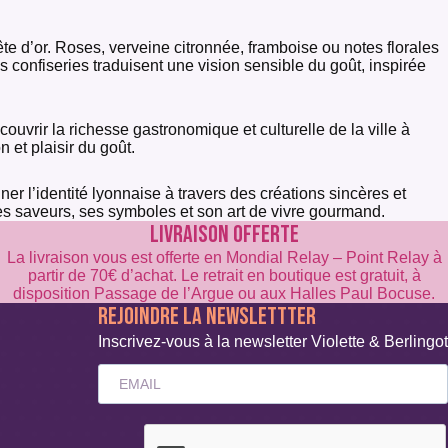
ête d’or. Roses, verveine citronnée, framboise ou notes florales
onfiseries traduisent une vision sensible du goût, inspirée
vrir la richesse gastronomique et culturelle de la ville à
 et plaisir du goût.
ner l’identité lyonnaise à travers des créations sincères et
es saveurs, ses symboles et son art de vivre gourmand.
LIVRAISON OFFERTE
La livraison vous est offerte en Mondial Relay – Point Relay à
partir de 70€ d’achat. Le retrait en boutique est gratuit, à
disposition Passage de l’Argue ou aux Halles Paul Bocuse.
REJOINDRE LA NEWSLETTTER
Inscrivez-vous à la newsletter Violette & Berlingot