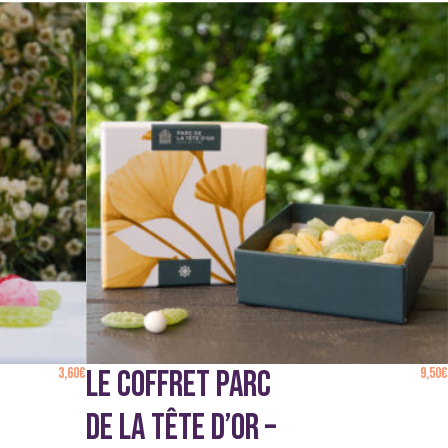
3,60
€
LE COFFRET PARC
9,50
€
DE LA TÊTE D’OR –