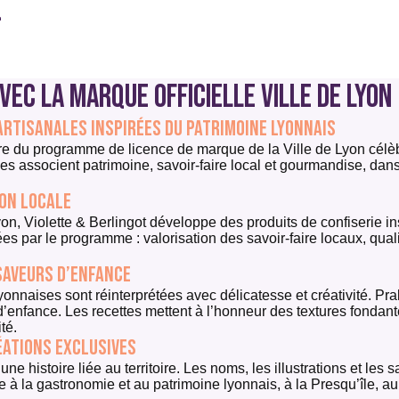
–
ec la marque officielle Ville de Lyon
 artisanales inspirées du patrimoine lyonnais
e du programme de licence de marque de la Ville de Lyon célèbre
ives associent patrimoine, savoir-faire local et gourmandise, 
ion locale
, Violette & Berlingot développe des produits de confiserie inspi
s par le programme : valorisation des savoir-faire locaux, qual
 saveurs d’enfance
yonnaises sont réinterprétées avec délicatesse et créativité. P
nfance. Les recettes mettent à l’honneur des textures fondant
té.
éations exclusives
e histoire liée au territoire. Les noms, les illustrations et les
 à la gastronomie et au patrimoine lyonnais, à la Presqu’île, a