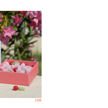
9,50
€