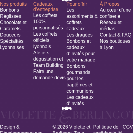
Nos produits
Cadeaux
Pour offrir
À Propos
d’entreprise
Bonbons
Les
Au cœur d’une
Les coffrets
Réglisses
assortiments &
confiserie
100%
Chocolats et
coffrets
Réseau et
personnalisés
Caramels
cadeaux
médias
Les coffrets
Douceurs
Les dragées
Contact & FAQ
officiels
Spécialités
Bonbons et
Nos boutiques
lyonnais
Lyonnaises
cadeaux
à Lyon
Ateliers
d’invités pour
dégustation et
votre mariage​
Team Building
Bonbons
Faire une
gourmands
demande devis
pour les
baptêmes et
communions
Les cadeaux
d’invités
Design &
© 2026 Violette et
Politique de
CGV