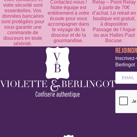
Contactez-nous !
Relay – Point Relay
votre sécurité sont
Notre équipe est
à partir de 70€
essentielles. Vos
entièrement à votre
d’achat. Le retrait en
données bancaires
écoute pour vous
boutique est gratuit,
sont protégées pour
accompagner dans
à disposition
vous garantir une
le voyage de la
Passage de l’Argue
commande de
douceur et de la
ou aux Halles Paul
douceurs en toute
gourmandise.
Bocuse.
sérénité.
REJOIND
Inscrivez-
Berlingot