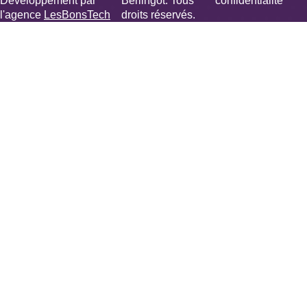
Développement par
Berlingot. Tous
confidentialité
l'agence
LesBonsTech
droits réservés.