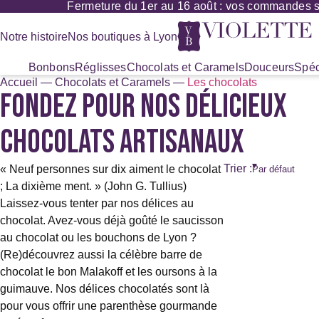
Fermeture du 1er au 16 août : vos commandes ser
Panneau de gestion des cookies
Notre histoire
Nos boutiques à Lyon
Bonbons
Réglisses
Chocolats et Caramels
Douceurs
Spéc
Accueil
—
Chocolats et Caramels
—
Les chocolats
FONDEZ POUR NOS DÉLICIEUX
Recherche
de
produits
CHOCOLATS ARTISANAUX
Trier :
« Neuf personnes sur dix aiment le chocolat
; La dixième ment. » (John G. Tullius)
Laissez-vous tenter par nos délices au
chocolat. Avez-vous déjà goûté le saucisson
au chocolat ou les bouchons de Lyon ?
(Re)découvrez aussi la célèbre barre de
chocolat le bon Malakoff et les oursons à la
guimauve. Nos délices chocolatés sont là
pour vous offrir une parenthèse gourmande