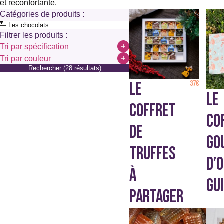
et réconfortante.
Catégories de produits :
Filtrer les produits :
Tri par spécification
Kasher
Tri par couleur
Sans alcool
Rechercher (28 résultats)
Marron
Sans colorant
LE
37
€
Sans conservateur ni stabilisant
LE
Sans édulcorant
COFFRET
Sans gélatine
CO
Sans gluten
DE
Sans lait
GO
Sans oeuf
TRUFFES
Sel
D’
Vegan
À
Végétarien
GU
PARTAGER
Ce
produit