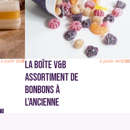
être
choisies
sur
la
page
du
produit
8
€
12,50
€
à partir de
à partir de
LA BOÎTE V&B
ASSORTIMENT DE
BONBONS À
L’ANCIENNE
TS