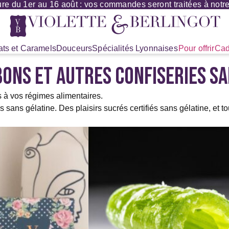
re du 1er au 16 août : vos commandes seront traitées à notre 
ts et Caramels
Douceurs
Spécialités Lyonnaises
Pour offrir
Cad
ONS ET AUTRES CONFISERIES SA
s à vos régimes alimentaires.
ns gélatine. Des plaisirs sucrés certifiés sans gélatine, et tou
Ce
produit
a
plusieurs
variations.
Les
options
peuvent
être
choisies