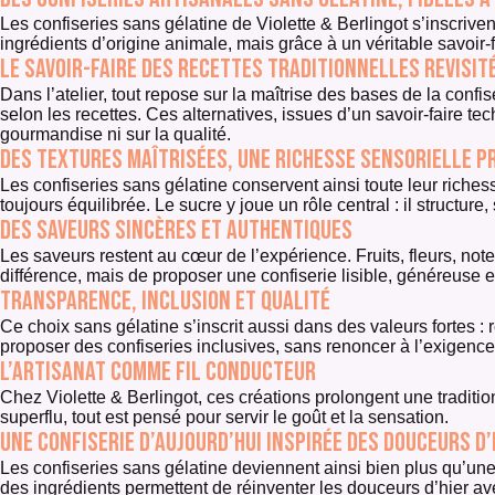
Les confiseries sans gélatine de Violette & Berlingot s’inscrive
ingrédients d’origine animale, mais grâce à un véritable savoir-
Le savoir-faire des recettes traditionnelles revisit
Dans l’atelier, tout repose sur la maîtrise des bases de la conf
selon les recettes. Ces alternatives, issues d’un savoir-faire t
gourmandise ni sur la qualité.
Des textures maîtrisées, une richesse sensorielle p
Les confiseries sans gélatine conservent ainsi toute leur riches
toujours équilibrée. Le sucre y joue un rôle central : il structure
Des saveurs sincères et authentiques
Les saveurs restent au cœur de l’expérience. Fruits, fleurs, no
différence, mais de proposer une confiserie lisible, généreuse e
Transparence, inclusion et qualité
Ce choix sans gélatine s’inscrit aussi dans des valeurs fortes : 
proposer des confiseries inclusives, sans renoncer à l’exigence 
L’artisanat comme fil conducteur
Chez Violette & Berlingot, ces créations prolongent une tradition
superflu, tout est pensé pour servir le goût et la sensation.
Une confiserie d’aujourd’hui inspirée des douceurs d’
Les confiseries sans gélatine deviennent ainsi bien plus qu’une a
des ingrédients permettent de réinventer les douceurs d’hier av