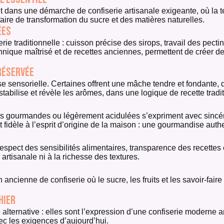
nt dans une démarche de confiserie artisanale exigeante, où la t
faire de transformation du sucre et des matières naturelles.
ées
iserie traditionnelle : cuisson précise des sirops, travail des 
echnique maîtrisé et de recettes anciennes, permettent de créer 
réservée
se sensorielle. Certaines offrent une mâche tendre et fondante, 
, stabilise et révèle les arômes, dans une logique de recette tradi
tes gourmandes ou légèrement acidulées s’expriment avec sincérit
t fidèle à l’esprit d’origine de la maison : une gourmandise aut
respect des sensibilités alimentaires, transparence des recettes 
artisanale ni à la richesse des textures.
 ancienne de confiserie où le sucre, les fruits et les savoir-fair
hier
lternative : elles sont l’expression d’une confiserie moderne anc
ec les exigences d’aujourd’hui.