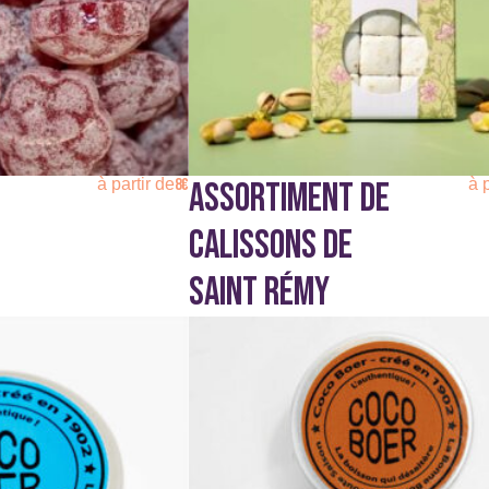
sur
la
page
du
produit
8
€
à partir de
à 
E
ASSORTIMENT DE
CALISSONS DE
SAINT RÉMY