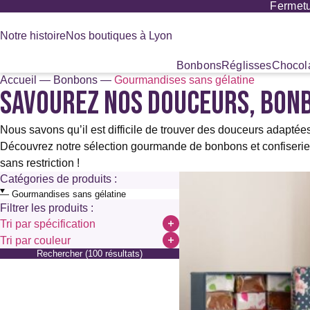
Fermetu
Panneau de gestion des cookies
Notre histoire
Nos boutiques à Lyon
Bonbons
Réglisses
Chocola
Accueil
—
Bonbons
—
Gourmandises sans gélatine
SAVOUREZ NOS DOUCEURS, BONB
Recherche
de
produits
Nous savons qu’il est difficile de trouver des douceurs adaptée
Découvrez notre sélection gourmande de bonbons et confiseries sa
sans restriction !
Catégories de produits :
Filtrer les produits :
Tri par spécification
Sans alcool
Tri par couleur
Sans colorant
Rechercher (100 résultats)
Marron
Sans conservateur ni stabilisant
Sans édulcorant
Sans gélatine