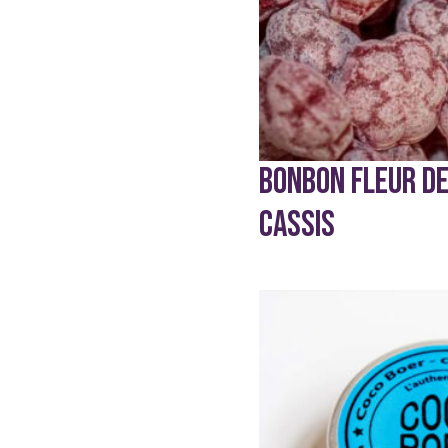
sur
la
page
du
produit
BONBON FLEUR D
CASSIS