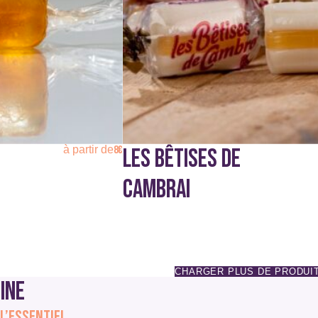
être
choisies
sur
la
page
du
produit
8
€
à partir de
LES BÊTISES DE
CAMBRAI
CHARGER PLUS DE PRODUI
ine
 l’essentiel