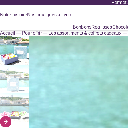
Fermetu
Panneau de gestion des cookies
Notre histoire
Nos boutiques à Lyon
Bonbons
Réglisses
Chocola
Accueil
—
Pour offrir
—
Les assortiments & coffrets cadeaux
Recherche
de
produits