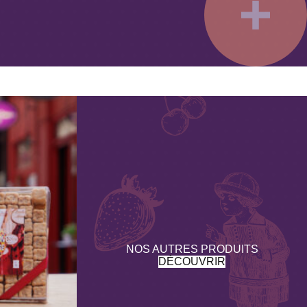
dis, citron, cassis), colorant naturels (curcumine, extrait de
NOS AUTRES PRODUITS
DÉCOUVRIR