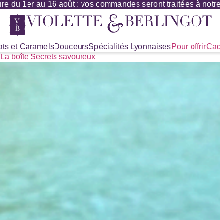
re du 1er au 16 août : vos commandes seront traitées à notre 
ts et Caramels
Douceurs
Spécialités Lyonnaises
Pour offrir
Cad
—
La boîte Secrets savoureux