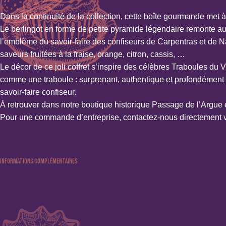
Dans la continuité de la collection, cette boîte gourmande met à
Le berlingot en forme de petite pyramide légendaire remonte a
l’emblème du savoir-faire des confiseurs de Carpentras et de Nan
saveurs fruitées à la fraise, orange, citron, cassis, …
Le décor de ce joli coffret s’inspire des célèbres Traboules du V
comme une traboule : surprenant, authentique et profondément ly
savoir-faire confiseur.
À retrouver dans notre boutique historique Passage de l’Argue 
Pour une commande d’entreprise, contactez-nous directement vi
Informations complémentaires
Poids : 0.3 kg
Couleur : Blanc, Bleu, Multi-couleur