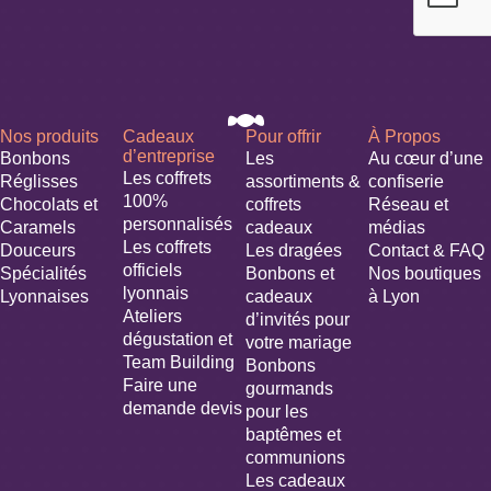
Nos produits
Cadeaux
Pour offrir
À Propos
d’entreprise
Bonbons
Les
Au cœur d’une
Les coffrets
Réglisses
assortiments &
confiserie
100%
Chocolats et
coffrets
Réseau et
personnalisés
Caramels
cadeaux
médias
Les coffrets
Douceurs
Les dragées
Contact & FAQ
officiels
Spécialités
Bonbons et
Nos boutiques
lyonnais
Lyonnaises
cadeaux
à Lyon
Ateliers
d’invités pour
dégustation et
votre mariage​
Team Building
Bonbons
Faire une
gourmands
demande devis
pour les
baptêmes et
communions
Les cadeaux