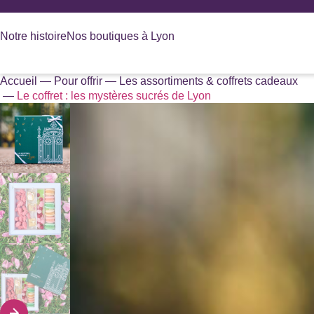
Panneau de gestion des cookies
Notre histoire
Nos boutiques à Lyon
Accueil
—
Pour offrir
—
Les assortiments & coffrets cadeaux
Recherche
—
Le coffret : les mystères sucrés de Lyon
de
produits