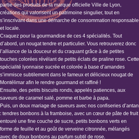
partie des produits de la marque officielle Ville de Lyon,
créations qui valorisent un patrimoine singulier, tout en
s’inscrivant dans une démarche de consommation responsable
et locale.
Craquez pour la gourmandise de ces 4 spécialités. Tout
d’abord, un nougat tendre et particulier. Vous retrouverez donc
l’alliance de la douceur et du craquant grâce à de petites
touches colorées révélant de petits éclats de praline rose. Cette
spécialité lyonnaise sucrée et colorée à base d’amandes
s’immisce subtilement dans le fameux et délicieux nougat de
Montélimar afin le rendre gourmand et raffiné !
Ensuite, des petits biscuits ronds, appelés patiences, aux
saveurs de caramel salé, pomme et barbe à papa.
Puis, un doux mariage de saveurs avec nos confiseries d’antan
: tendres bonbons à la framboise, avec un cœur de pâte de fruit
entouré une fine couche de sucre, petits bonbons verts en
forme de feuille et au goût de verveine citronnée, mélangés
avec de doux bonbons au parfum subtil de rose.