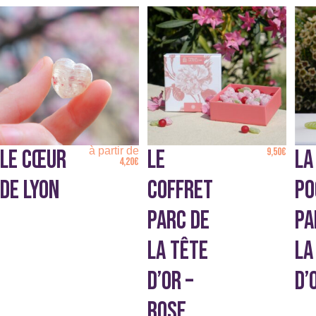
Ce
produit
a
plusieurs
variations.
Les
options
peuvent
être
choisies
à partir de
LE CŒUR
LE
9,50
€
LA
sur
4,20
€
la
DE LYON
COFFRET
PO
page
du
PARC DE
PA
produit
LA TÊTE
LA
D’OR –
D’
ROSE