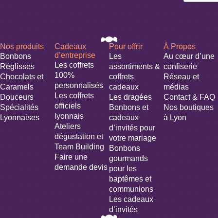
Nos produits
Cadeaux
Pour offrir
À Propos
d’entreprise
Bonbons
Les
Au cœur d’une
Les coffrets
Réglisses
assortiments &
confiserie
100%
Chocolats et
coffrets
Réseau et
personnalisés
Caramels
cadeaux
médias
Les coffrets
Douceurs
Les dragées
Contact & FAQ
officiels
Spécialités
Bonbons et
Nos boutiques
lyonnais
Lyonnaises
cadeaux
à Lyon
Ateliers
d’invités pour
dégustation et
votre mariage​
Team Building
Bonbons
Faire une
gourmands
demande devis
pour les
baptêmes et
communions
Les cadeaux
d’invités