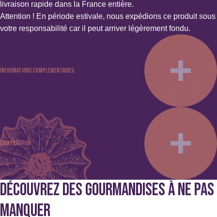
livraison rapide dans la France entière.
Attention ! En période estivale, nous expédions ce produit sous
votre responsabilité car il peut arriver légèrement fondu.
Informations complémentaires
Poids : 0.140 kg
Couleur : Blanc, Jaune
Spécificités : Sans alcool, Sans colorant, Sans édulcorant,
Composition
Sans gélatine, Sans gluten
DÉCOUVREZ DES GOURMANDISES À NE PAS
Sucre,
amandes
,
noisettes
,
lait
, beurre de cacao, émulsifiant.
MANQUER