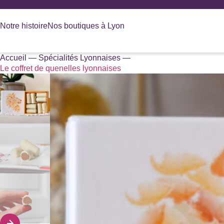
Panneau de gestion des cookies
Notre histoire
Nos boutiques à Lyon
Accueil
—
Spécialités Lyonnaises
—
Recherche
Le coffret de quenelles lyonnaises
de
produits