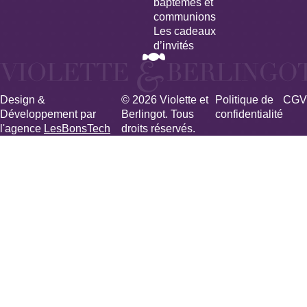
baptêmes et
communions
Les cadeaux
d’invités
Design &
© 2026 Violette et
Politique de
CGV
Développement par
Berlingot. Tous
confidentialité
l'agence
LesBonsTech
droits réservés.