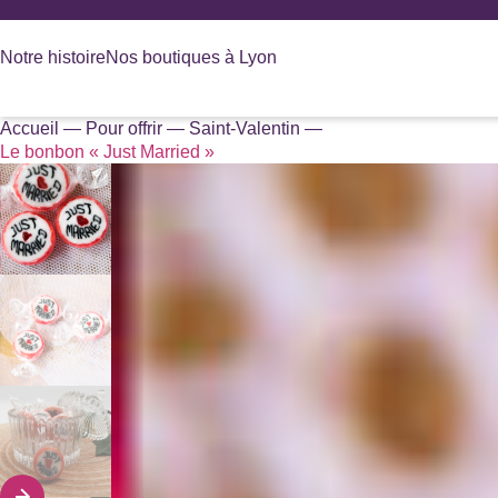
Panneau de gestion des cookies
Notre histoire
Nos boutiques à Lyon
Accueil
—
Pour offrir
—
Saint-Valentin
—
Recherche
Le bonbon « Just Married »
de
produits