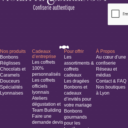
Nos produits
Cadeaux
Pour offrir
À Propos
d’entreprise
Bonbons
Les
Au cœur d’une
Les coffrets
Réglisses
assortiments &
confiserie
100%
Chocolats et
coffrets
Réseau et
personnalisés
Caramels
cadeaux
médias
Les coffrets
Douceurs
Les dragées
Contact & FAQ
officiels
Spécialités
Bonbons et
Nos boutiques
lyonnais
Lyonnaises
cadeaux
à Lyon
Ateliers
d’invités pour
dégustation et
votre mariage​
Team Building
Bonbons
Faire une
gourmands
demande devis
pour les