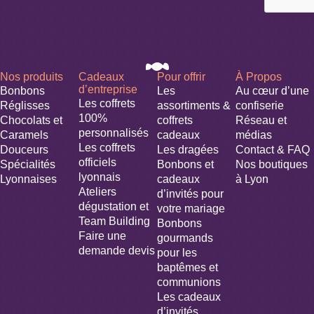
Nos produits
Cadeaux
Pour offrir
À Propos
d’entreprise
Bonbons
Les
Au cœur d’une
Les coffrets
Réglisses
assortiments &
confiserie
100%
Chocolats et
coffrets
Réseau et
personnalisés
Caramels
cadeaux
médias
Les coffrets
Douceurs
Les dragées
Contact & FAQ
officiels
Spécialités
Bonbons et
Nos boutiques
lyonnais
Lyonnaises
cadeaux
à Lyon
Ateliers
d’invités pour
dégustation et
votre mariage​
Team Building
Bonbons
Faire une
gourmands
demande devis
pour les
baptêmes et
communions
Les cadeaux
d’invités