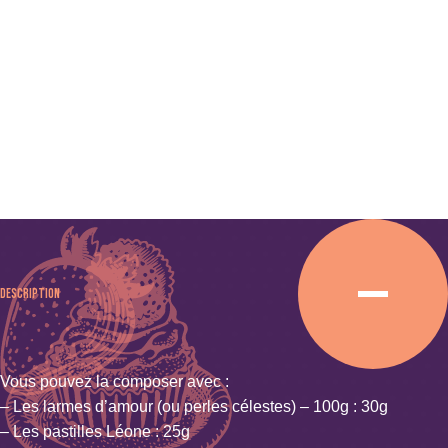
Description
Vous pouvez la composer avec :
–
Les larmes d’amour (ou perles célestes) – 100g
: 30g
–
Les pastilles Léone
: 25g