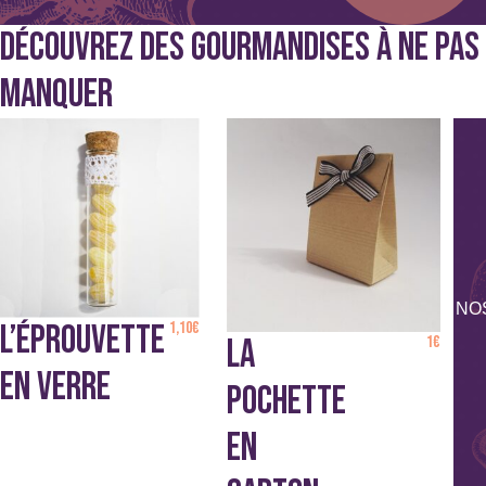
DÉCOUVREZ DES GOURMANDISES À NE PAS
La boîte hirondelle
MANQUER
NO
L’ÉPROUVETTE
1,10
€
LA
1
€
EN VERRE
POCHETTE
EN