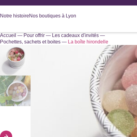
Panneau de gestion des cookies
Notre histoire
Nos boutiques à Lyon
Accueil
—
Pour offrir
—
Les cadeaux d'invités
—
Recherche
Pochettes, sachets et boites
—
La boîte hirondelle
de
produits