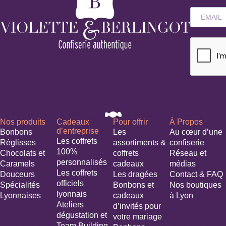
Nos produits
Cadeaux
Pour offrir
À Propos
d’entreprise
Bonbons
Les
Au cœur d’une
Les coffrets
Réglisses
assortiments &
confiserie
100%
Chocolats et
coffrets
Réseau et
personnalisés
Caramels
cadeaux
médias
Les coffrets
Douceurs
Les dragées
Contact & FAQ
officiels
Spécialités
Bonbons et
Nos boutiques
lyonnais
Lyonnaises
cadeaux
à Lyon
Ateliers
d’invités pour
dégustation et
votre mariage​
Team Building