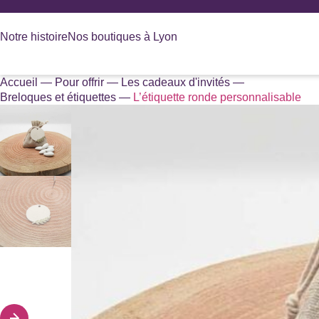
Panneau de gestion des cookies
Notre histoire
Nos boutiques à Lyon
Accueil
—
Pour offrir
—
Les cadeaux d'invités
—
Recherche
Breloques et étiquettes
—
L’étiquette ronde personnalisable
de
produits