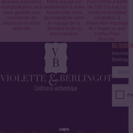
données bancaires
Notre équipe est
Point Relay à partir
sont protégées pour
entièrement à votre
de 70€ d’achat. Le
vous garantir une
écoute pour vous
retrait en boutique
commande de
accompagner dans
est gratuit, à
douceurs en toute
le voyage de la
disposition Passage
sérénité.
douceur et de la
de l’Argue ou aux
gourmandise.
Halles Paul
Bocuse.
REJOIND
Inscrivez-
Berlingot