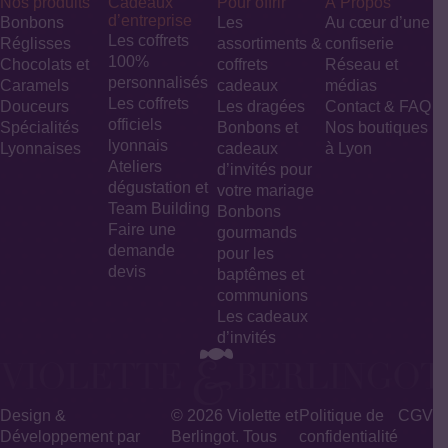
Nos produits
Cadeaux
Pour offrir
À Propos
d’entreprise
Bonbons
Les
Au cœur d’une
Les coffrets
Réglisses
assortiments &
confiserie
100%
Chocolats et
coffrets
Réseau et
personnalisés
Caramels
cadeaux
médias
Les coffrets
Douceurs
Les dragées
Contact & FAQ
officiels
Spécialités
Bonbons et
Nos boutiques
lyonnais
Lyonnaises
cadeaux
à Lyon
Ateliers
d’invités pour
dégustation et
votre mariage​
Team Building
Bonbons
Faire une
gourmands
demande
pour les
devis
baptêmes et
communions
Les cadeaux
d’invités
Design &
© 2026 Violette et
Politique de
CGV
Développement par
Berlingot. Tous
confidentialité