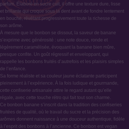
parfum. Élaboré en sucre cuit, il offre une texture dure, lisse
et brillante qui croque sous la dent avant de fondre lentement
en bouche, révélant progressivement toute la richesse de
son arôme.
À mesure que le bonbon se dissout, la saveur de banane
s’exprime avec générosité : une note douce, ronde et
légèrement caramélisée, évoquant la banane bien mûre,
presque confite. Un goût régressif et enveloppant, qui
rappelle les bonbons fruités d’autrefois et les plaisirs simples
de l’enfance.
Sa forme réaliste et sa couleur jaune éclatante participent
pleinement à l’expérience. À la fois ludique et gourmande,
cette confiserie artisanale attire le regard autant qu’elle
régale, avec cette touche rétro qui fait tout son charme.
Ce bonbon banane s’inscrit dans la tradition des confiseries
fruitées de qualité, où le travail du sucre et la précision des
arômes donnent naissance à une douceur authentique, fidèle
à l’esprit des bonbons à l’ancienne. Ce bonbon est vegan