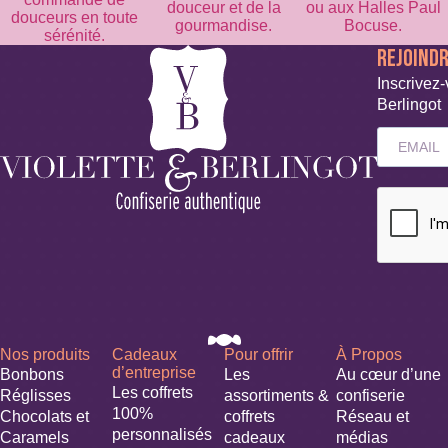
douceur et de la
ou aux Halles Paul
douceurs en toute
gourmandise.
Bocuse.
sérénité.
REJOIND
Inscrivez-
Berlingot
Nos produits
Cadeaux
Pour offrir
À Propos
d’entreprise
Bonbons
Les
Au cœur d’une
Les coffrets
Réglisses
assortiments &
confiserie
100%
Chocolats et
coffrets
Réseau et
personnalisés
Caramels
cadeaux
médias