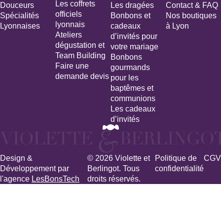
Les coffrets
Douceurs
Les dragées
Contact & FAQ
officiels
Spécialités
Bonbons et
Nos boutiques
lyonnais
Lyonnaises
cadeaux
à Lyon
Ateliers
d’invités pour
dégustation et
votre mariage​
Team Building
Bonbons
Faire une
gourmands
demande devis
pour les
baptêmes et
communions
Les cadeaux
d’invités
Design &
© 2026 Violette et
Politique de
CGV
Développement par
Berlingot. Tous
confidentialité
l'agence
LesBonsTech
droits réservés.