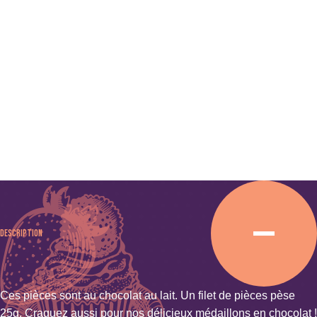
Description
Ces pièces sont au chocolat au lait. Un filet de pièces pèse
25g. Craquez aussi pour nos délicieux
médaillons en chocolat
!