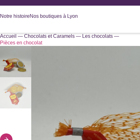
Panneau de gestion des cookies
Notre histoire
Nos boutiques à Lyon
Accueil
—
Chocolats et Caramels
—
Les chocolats
—
Recherche
Pièces en chocolat
de
produits