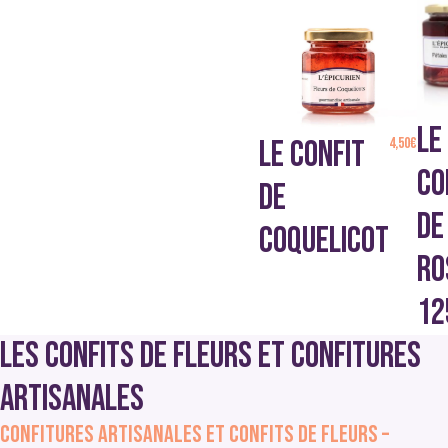
LE
LE CONFIT
4,50
€
CO
DE
DE
COQUELICOT
RO
12
Les confits de fleurs et confitures
artisanales
Confitures artisanales et confits de fleurs –