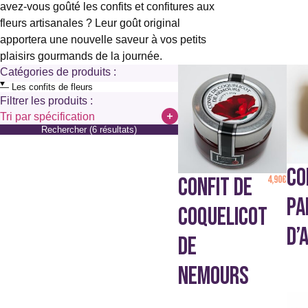
avez-vous goûté les confits et confitures aux
fleurs artisanales ? Leur goût original
apportera une nouvelle saveur à vos petits
plaisirs gourmands de la journée.
Catégories de produits :
Filtrer les produits :
Tri par spécification
Rechercher (6 résultats)
Sans alcool
Sans colorant
Sans conservateur ni stabilisant
CO
Sans édulcorant
CONFIT DE
4,90
€
Sans gélatine
PA
Sans gluten
COQUELICOT
Sans lait
D’
Vegan
DE
NEMOURS