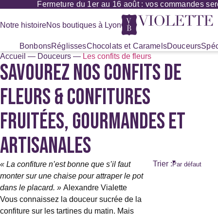
Fermeture du 1er au 16 août : vos commandes seront
Panneau de gestion des cookies
Notre histoire
Nos boutiques à Lyon
Bonbons
Réglisses
Chocolats et Caramels
Douceurs
Spéc
Accueil
—
Douceurs
—
Les confits de fleurs
SAVOUREZ NOS CONFITS DE
Recherche
de
produits
FLEURS & CONFITURES
FRUITÉES, GOURMANDES ET
ARTISANALES
Trier :
« La confiture n’est bonne que s’il faut
monter sur une chaise pour attraper le pot
dans le placard. »
Alexandre Vialette
Vous connaissez la douceur sucrée de la
confiture sur les tartines du matin. Mais