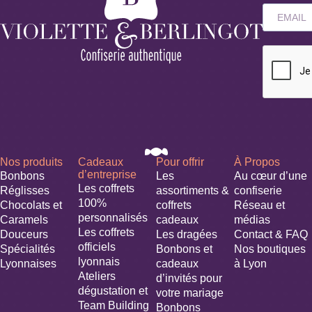
Nos produits
Cadeaux
Pour offrir
À Propos
d’entreprise
Bonbons
Les
Au cœur d’une
Les coffrets
Réglisses
assortiments &
confiserie
100%
Chocolats et
coffrets
Réseau et
personnalisés
Caramels
cadeaux
médias
Les coffrets
Douceurs
Les dragées
Contact & FAQ
officiels
Spécialités
Bonbons et
Nos boutiques
lyonnais
Lyonnaises
cadeaux
à Lyon
Ateliers
d’invités pour
dégustation et
votre mariage​
Team Building
Bonbons