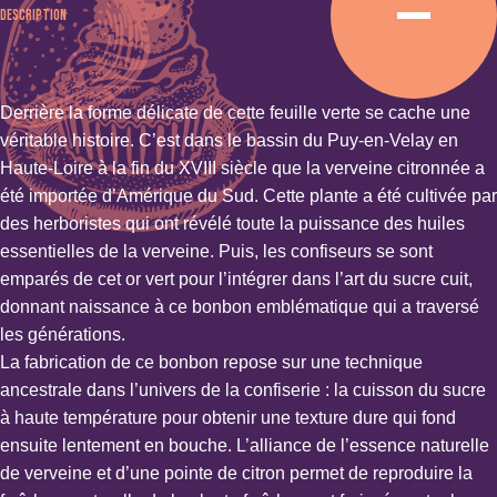
Description
Derrière la forme délicate de cette feuille verte se cache une
véritable histoire. C’est dans le bassin du Puy-en-Velay en
Haute-Loire à la fin du XVIII siècle que la verveine citronnée a
été importée d’Amérique du Sud. Cette plante a été cultivée par
des herboristes qui ont révélé toute la puissance des huiles
essentielles de la verveine. Puis, les confiseurs se sont
emparés de cet or vert pour l’intégrer dans l’art du sucre cuit,
donnant naissance à ce bonbon emblématique qui a traversé
les générations.
La fabrication de ce bonbon repose sur une technique
ancestrale dans l’univers de la confiserie : la cuisson du sucre
à haute température pour obtenir une texture dure qui fond
ensuite lentement en bouche. L’alliance de l’essence naturelle
de verveine et d’une pointe de citron permet de reproduire la