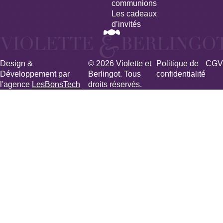
communions
Les cadeaux
d’invités
Design &
© 2026 Violette et
Politique de
CGV
Développement par
Berlingot. Tous
confidentialité
l'agence
LesBonsTech
droits réservés.