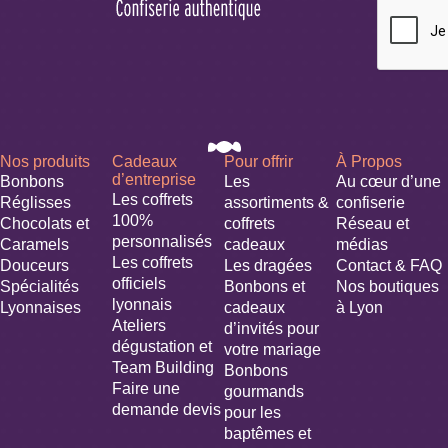
Nos produits
Cadeaux
Pour offrir
À Propos
d’entreprise
Bonbons
Les
Au cœur d’une
Les coffrets
Réglisses
assortiments &
confiserie
100%
Chocolats et
coffrets
Réseau et
personnalisés
Caramels
cadeaux
médias
Les coffrets
Douceurs
Les dragées
Contact & FAQ
officiels
Spécialités
Bonbons et
Nos boutiques
lyonnais
Lyonnaises
cadeaux
à Lyon
Ateliers
d’invités pour
dégustation et
votre mariage​
Team Building
Bonbons
Faire une
gourmands
demande devis
pour les
baptêmes et