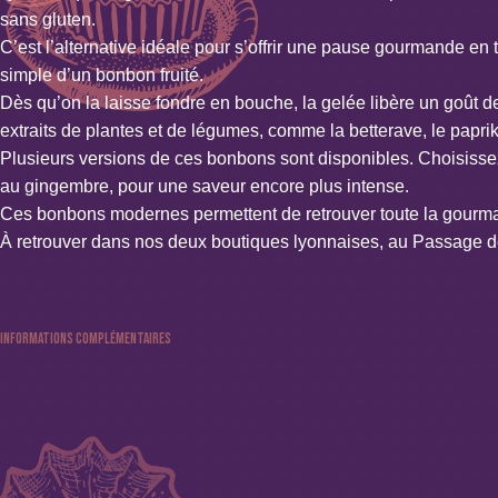
sans gluten.
C’est l’alternative idéale pour s’offrir une pause gourmande en 
simple d’un bonbon fruité.
Dès qu’on la laisse fondre en bouche, la gelée libère un goût de 
extraits de plantes et de légumes, comme la betterave, le paprika 
Plusieurs versions de ces bonbons sont disponibles. Choisissez l
au gingembre, pour une saveur encore plus intense.
Ces bonbons modernes permettent de retrouver toute la gourmand
À retrouver dans nos deux boutiques lyonnaises, au Passage de
Informations complémentaires
Poids : 0.250 kg
Couleur : Multi-couleur
Spécificités : Sans alcool, Sans colorant, Sans conservateur ni 