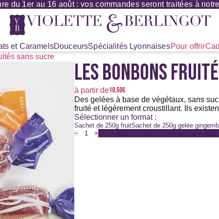
re du 1er au 16 août : vos commandes seront traitées à notre 
ts et Caramels
Douceurs
Spécialités Lyonnaises
Pour offrir
Cad
uités sans sucre
LES BONBONS FRUITÉ
10,50
€
à partir de
Des gelées à base de végétaux, sans sucre
fruité et légèrement croustillant. Ils exis
Sélectionner un format :
Sachet de 250g fruit
Sachet de 250g gelée gingemb
−
+
quantité
de
Les
bonbons
fruités
sans
sucre