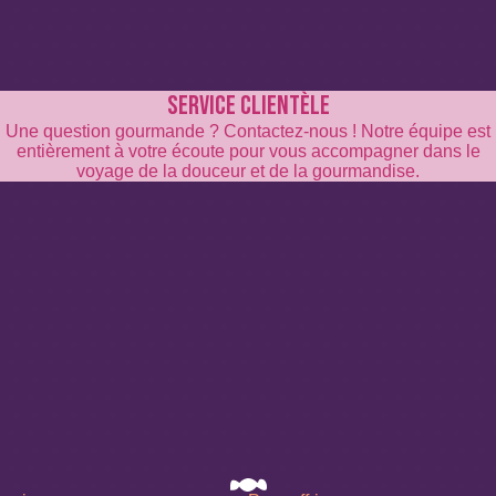
SERVICE CLIENTÈLE
es de citron, huiles essentielles d’orange douce, arômes, colorants 
Une question gourmande ? Contactez-nous ! Notre équipe est
entièrement à votre écoute pour vous accompagner dans le
voyage de la douceur et de la gourmandise.