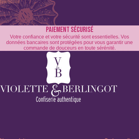
Composition
PAIEMENT SÉCURISÉ
Édulcorant (maltitol, lactitol, xylitol, isomalt), huiles essentiell
Votre confiance et votre sécurité sont essentielles. Vos
(acide citrique).
données bancaires sont protégées pour vous garantir une
commande de douceurs en toute sérénité.