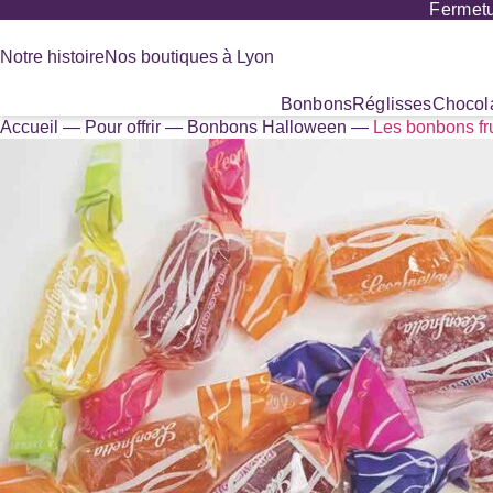
Fermetu
Panneau de gestion des cookies
Notre histoire
Nos boutiques à Lyon
Bonbons
Réglisses
Chocola
Accueil
—
Pour offrir
—
Bonbons Halloween
—
Les bonbons fr
Recherche
de
produits