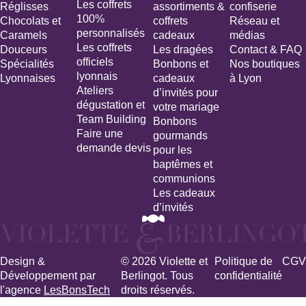
Les coffrets
Réglisses
assortiments &
confiserie
100%
Chocolats et
coffrets
Réseau et
personnalisés
Caramels
cadeaux
médias
Les coffrets
Douceurs
Les dragées
Contact & FAQ
officiels
Spécialités
Bonbons et
Nos boutiques
lyonnais
Lyonnaises
cadeaux
à Lyon
Ateliers
d’invités pour
dégustation et
votre mariage​
Team Building
Bonbons
Faire une
gourmands
demande devis
pour les
baptêmes et
communions
Les cadeaux
d’invités
Design &
© 2026 Violette et
Politique de
CGV
Développement par
Berlingot. Tous
confidentialité
l'agence
LesBonsTech
droits réservés.