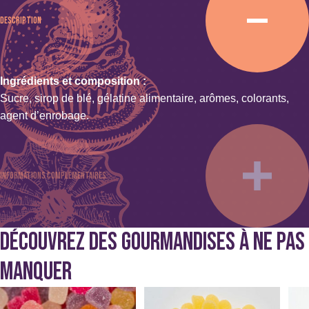
Description
Ingrédients et composition :
Sucre, sirop de blé, gélatine alimentaire, arômes, colorants,
agent d’enrobage.
Informations complémentaires
DÉCOUVREZ DES GOURMANDISES À NE PAS
Poids : 0.250 kg
Couleur : Rouge
MANQUER
Spécificités : Sans alcool, Sans conservateur ni stabilisant,
Sans édulcorant, Sans gluten, Sans lait
Ce
Ce
Ce
produit
produit
prod