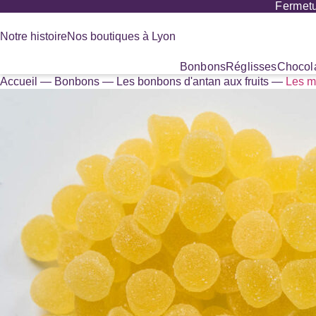
Fermetu
Panneau de gestion des cookies
Notre histoire
Nos boutiques à Lyon
Bonbons
Réglisses
Chocola
Accueil
—
Bonbons
—
Les bonbons d'antan aux fruits
—
Les m
Recherche
de
produits