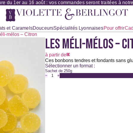
re du 1er au 16 août : vos commandes seront traitées à notre 
ts et Caramels
Douceurs
Spécialités Lyonnaises
Pour offrir
Cad
éli-mélos – Citron
LES MÉLI-MÉLOS – C
8
€
à partir de
Ces bonbons tendres et fondants sans glute
Sélectionner un format :
Sachet de 250g
−
+
quantité
de
Les
méli-
mélos
-
Citron