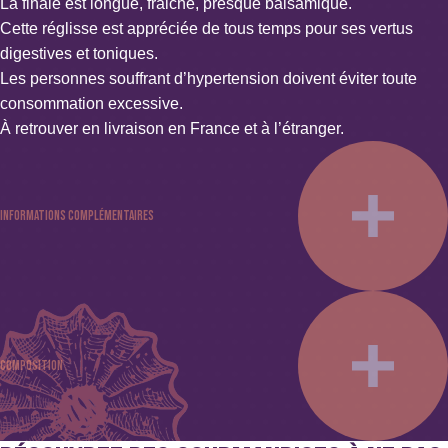
La finale est longue, fraiche, presque balsamique.
Cette réglisse est appréciée de tous temps pour ses vertus
digestives et toniques.
Les personnes souffrant d’hypertension doivent éviter toute
consommation excessive.
À retrouver en livraison en France et à l’étranger.
Informations complémentaires
Poids : 0.1 kg ou 0.25 kg
Couleur : Noir
Spécificités : Sans alcool, Sans colorant, Sans conservateur ni
Composition
stabilisant, Sans édulcorant, Sans gélatine, Sans gluten, Sans
lait, Sans sucre, Vegan