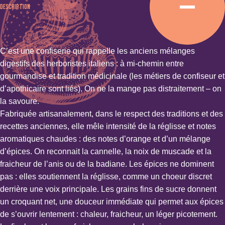
Description
C’est une confiserie qui rappelle les anciens mélanges
digestifs des herboristes italiens : à mi-chemin entre
gourmandise et tradition médicinale (les métiers de confiseur et
d’apothicaire sont liés). On ne la mange pas distraitement – on
la savoure.
Fabriquée artisanalement, dans le respect des traditions et des
recettes anciennes, elle mêle intensité de la réglisse et notes
aromatiques chaudes : des notes d’orange et d’un mélange
d’épices. On reconnait la cannelle, la noix de muscade et la
fraicheur de l’anis ou de la badiane. Les épices ne dominent
pas : elles soutiennent la réglisse, comme un choeur discret
derrière une voix principale. Les grains fins de sucre donnent
un croquant net, une douceur immédiate qui permet aux épices
de s’ouvrir lentement : chaleur, fraicheur, un léger picotement.