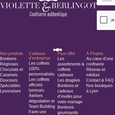
Nos produits
Cadeaux
Pour offrir
À Propos
d’entreprise
Bonbons
Les
Au cœur d’une
Les coffrets
Réglisses
assortiments &
confiserie
100%
Chocolats et
coffrets
Réseau et
personnalisés
Caramels
cadeaux
médias
Les coffrets
Douceurs
Les dragées
Contact & FAQ
officiels
Spécialités
Bonbons et
Nos boutiques
lyonnais
Lyonnaises
cadeaux
à Lyon
Ateliers
d’invités pour
dégustation et
votre mariage​
Team Building
Bonbons
Faire une
gourmands