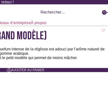
retour !
Recherche
de
produits
eaux d’entreprise
À propos
GRAND MODÈLE)
arfum intense de la réglisse est adouci par l'arôme naturel de
a gomme arabique.
t le
petit modèle
qui permet de moins mâcher.
AJOUTER AU PANIER