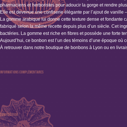
pharmaciens et herboristes pour adoucir la gorge et rendre plu
Elle est devenue une confiserie élégante par l’ajout de vanille
La gomme arabique lui donne cette texture dense et fondante car
fabriqué selon la même recette depuis plus d’un siècle. Cet i
bactéries. La gomme est riche en fibres et possède une forte te
Aujourd’hui, ce bonbon est l’un des témoins d’une époque où con
À retrouver dans notre boutique de bonbons à Lyon ou en livrais
Informations complémentaires
Couleur : Blanc
Spécificités : Sans alcool, Sans colorant, Sans conservateur ni 
Composition