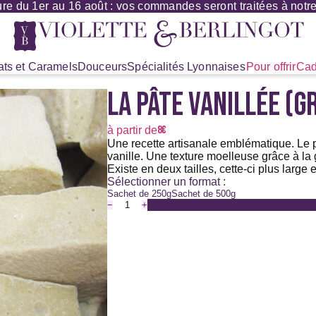
re du 1er au 16 août : vos commandes seront traitées à notre 
ts et Caramels
Douceurs
Spécialités Lyonnaises
Pour offrir
Cad
LA PÂTE VANILLÉE (
8
€
à partir de
Une recette artisanale emblématique. Le p
vanille. Une texture moelleuse grâce à l
Existe en deux tailles, cette-ci plus large e
Sélectionner un format :
Sachet de 250g
Sachet de 500g
−
+
quantité
de
La
pâte
vanillée
(grand
modèle)