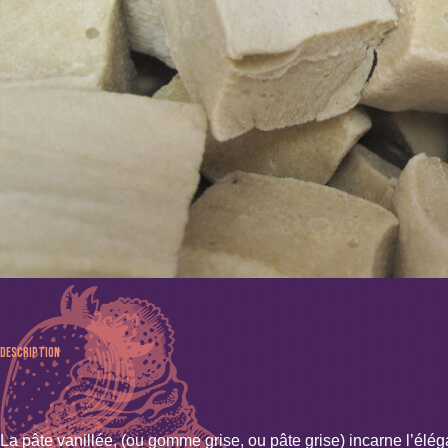
Description
La pâte vanillée, (ou gomme grise, ou pâte grise) incarne l’élég