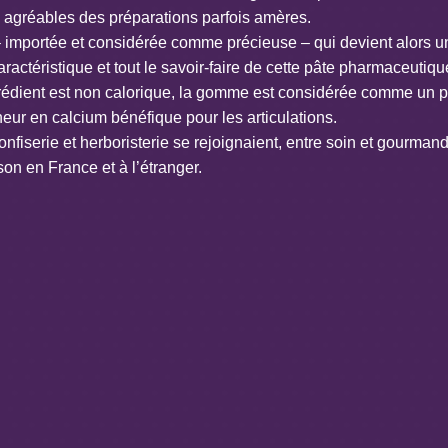
s agréables des préparations parfois amères.
 – importée et considérée comme précieuse – qui devient alors u
actéristique et tout le savoir-faire de cette pâte pharmaceutiq
ngrédient est non calorique, la gomme est considérée comme un 
neur en calcium bénéfique pour les articulations.
fiserie et herboristerie se rejoignaient, entre soin et gourmand
on en France et à l’étranger.
stabilisant, Sans édulcorant, Sans gélatine, Sans lait, Vegan