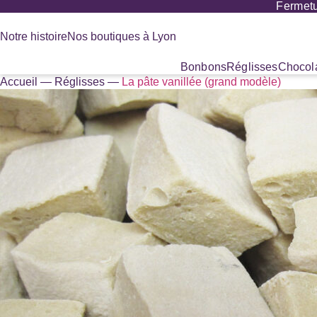
Fermetu
Panneau de gestion des cookies
Notre histoire
Nos boutiques à Lyon
Bonbons
Réglisses
Chocola
Accueil
—
Réglisses
—
La pâte vanillée (grand modèle)
Recherche
de
produits