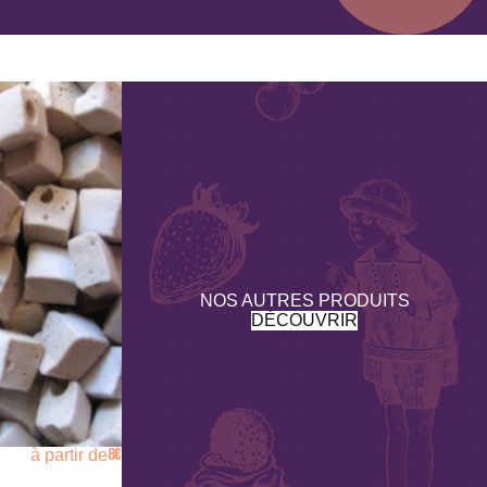
ces d’
œufs et de fruits à coques.
NOS AUTRES PRODUITS
DÉCOUVRIR
8
€
à partir de