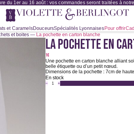
re du 1er au 16 août : vos commandes seront traitées à notre 
ts et Caramels
Douceurs
Spécialités Lyonnaises
Pour offrir
Cad
hets et boites
—
La pochette en carton blanche
LA POCHETTE EN CA
1
€
Une pochette en carton blanche alliant sob
belle étiquette ou d’un petit nœud.
Dimensions de la pochette : 7cm de haute
En stock
−
+
quantité
de
La
pochette
en
carton
blanche