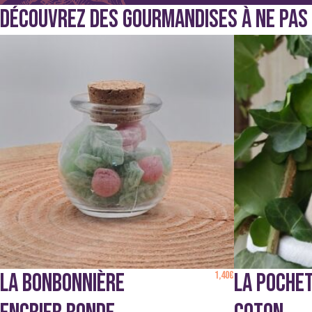
DÉCOUVREZ DES GOURMANDISES À NE PA
La pochette en carton blanche
LA BONBONNIÈRE
1,40
€
LA POCHE