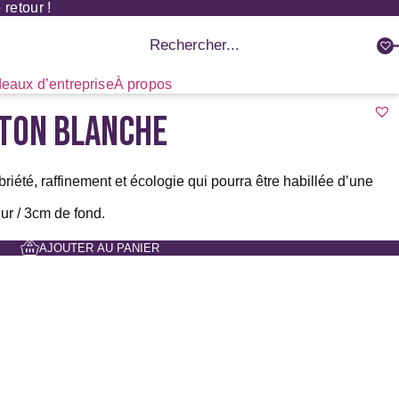
retour !
Recherche
de
produits
eaux d’entreprise
À propos
RTON BLANCHE
riété, raffinement et écologie qui pourra être habillée d’une
ur / 3cm de fond.
AJOUTER AU PANIER