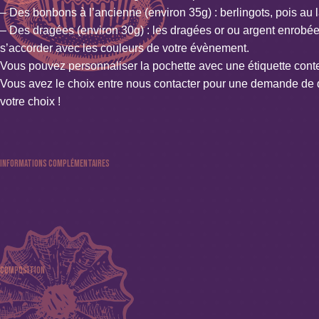
– Des bonbons à l’ancienne (environ 35g) :
berlingots
,
pois au 
– Des dragées (environ 30g) : les
dragées or ou argent
enrobées
s’accorder avec les couleurs de votre évènement.
Vous pouvez personnaliser la pochette avec une étiquette conte
Vous avez le choix entre nous contacter pour une demande de 
votre choix !
Informations complémentaires
Couleur : Blanc
Composition