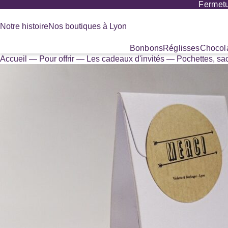
Fermetu
Panneau de gestion des cookies
Notre histoire
Nos boutiques à Lyon
Bonbons
Réglisses
Chocola
Accueil
—
Pour offrir
—
Les cadeaux d'invités
—
Pochettes, sac
Recherche
de
produits