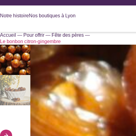
Panneau de gestion des cookies
Notre histoire
Nos boutiques à Lyon
Accueil
—
Pour offrir
—
Fête des pères
—
Recherche
Le bonbon citron-gingembre
de
produits