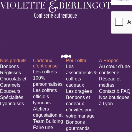
Nos produits
Cadeaux
Pour offrir
À Propos
d’entreprise
Bonbons
Les
Au cœur d’une
Les coffrets
Réglisses
assortiments &
confiserie
100%
Chocolats et
coffrets
Réseau et
personnalisés
Caramels
cadeaux
médias
Les coffrets
Douceurs
Les dragées
Contact & FAQ
officiels
Spécialités
Bonbons et
Nos boutiques
lyonnais
Lyonnaises
cadeaux
à Lyon
Ateliers
d’invités pour
dégustation et
votre mariage​
Team Building
Bonbons
Faire une
gourmands