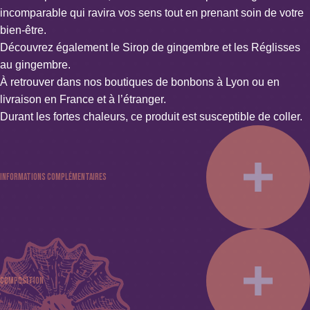
incomparable qui ravira vos sens tout en prenant soin de votre
bien-être.
Découvrez également le
Sirop de gingembre
et les
Réglisses
au gingembre
.
À retrouver dans nos boutiques de bonbons à Lyon ou en
livraison en France et à l’étranger.
Durant les fortes chaleurs, ce produit est susceptible de coller.
Informations complémentaires
Poids : 0.25 kg ou 0.5 kg
Couleur : Marron
Spécificités : Sans alcool, Sans colorant, Sans conservateur ni
Composition
stabilisant, Sans édulcorant, Sans gélatine, Sans gluten, Sans
lait, Vegan