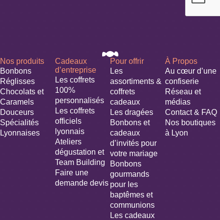
Nos produits
Cadeaux
Pour offrir
À Propos
d’entreprise
Bonbons
Les
Au cœur d’une
Les coffrets
Réglisses
assortiments &
confiserie
100%
Chocolats et
coffrets
Réseau et
personnalisés
Caramels
cadeaux
médias
Les coffrets
Douceurs
Les dragées
Contact & FAQ
officiels
Spécialités
Bonbons et
Nos boutiques
lyonnais
Lyonnaises
cadeaux
à Lyon
Ateliers
d’invités pour
dégustation et
votre mariage​
Team Building
Bonbons
Faire une
gourmands
demande devis
pour les
baptêmes et
communions
Les cadeaux