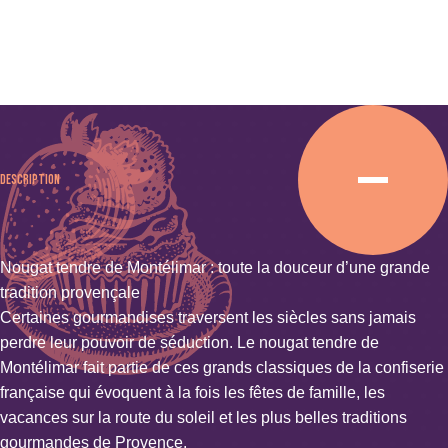
A
Description
Nougat tendre de Montélimar : toute la douceur d’une grande
tradition provençale
Certaines gourmandises traversent les siècles sans jamais
perdre leur pouvoir de séduction. Le nougat tendre de
Montélimar fait partie de ces grands classiques de la confiserie
française qui évoquent à la fois les fêtes de famille, les
vacances sur la route du soleil et les plus belles traditions
gourmandes de Provence.