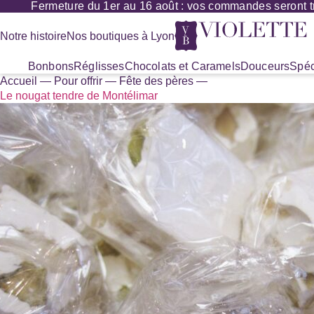
Fermeture du 1er au 16 août : vos commandes seront tra
Panneau de gestion des cookies
Notre histoire
Nos boutiques à Lyon
Bonbons
Réglisses
Chocolats et Caramels
Douceurs
Spéc
Accueil
—
Pour offrir
—
Fête des pères
—
Recherche
Le nougat tendre de Montélimar
de
produits