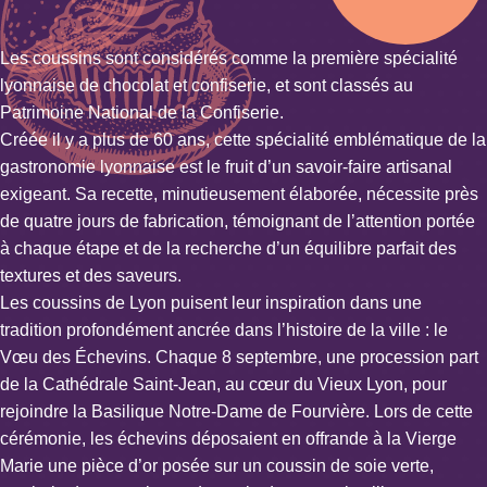
Les coussins sont considérés comme la première spécialité
lyonnaise de chocolat et confiserie, et sont classés au
Patrimoine National de la Confiserie.
Créée il y a plus de 60 ans, cette spécialité emblématique de la
gastronomie lyonnaise est le fruit d’un savoir-faire artisanal
exigeant. Sa recette, minutieusement élaborée, nécessite près
de quatre jours de fabrication, témoignant de l’attention portée
à chaque étape et de la recherche d’un équilibre parfait des
textures et des saveurs.
Les coussins de Lyon puisent leur inspiration dans une
tradition profondément ancrée dans l’histoire de la ville : le
Vœu des Échevins. Chaque 8 septembre, une procession part
de la Cathédrale Saint-Jean, au cœur du Vieux Lyon, pour
rejoindre la Basilique Notre-Dame de Fourvière. Lors de cette
cérémonie, les échevins déposaient en offrande à la Vierge
Marie une pièce d’or posée sur un coussin de soie verte,