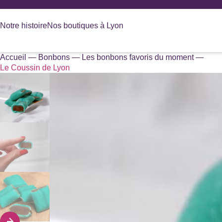
Panneau de gestion des cookies
Notre histoire
Nos boutiques à Lyon
Accueil
—
Bonbons
—
Les bonbons favoris du moment
—
Recherche
Le Coussin de Lyon
de
produits