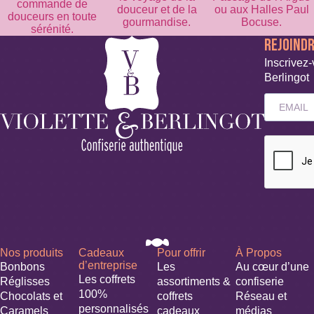
commande de
douceur et de la
ou aux Halles Paul
douceurs en toute
gourmandise.
Bocuse.
sérénité.
REJOIND
Inscrivez-
Berlingot
Nos produits
Cadeaux
Pour offrir
À Propos
d’entreprise
Bonbons
Les
Au cœur d’une
Les coffrets
Réglisses
assortiments &
confiserie
100%
Chocolats et
coffrets
Réseau et
personnalisés
Caramels
cadeaux
médias