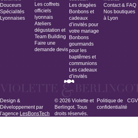
Les coffrets
Douceurs
Les dragées
Contact & FAQ
officiels
Spécialités
Bonbons et
Nos boutiques
lyonnais
Lyonnaises
cadeaux
à Lyon
Ateliers
d’invités pour
dégustation et
votre mariage​
Team Building
Bonbons
Faire une
gourmands
demande devis
pour les
baptêmes et
communions
Les cadeaux
d’invités
Design &
© 2026 Violette et
Politique de
CGV
Développement par
Berlingot. Tous
confidentialité
l'agence
LesBonsTech
droits réservés.