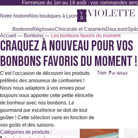
Fermeture du 1er au 16 août : vos commandes seront
Panneau de gestion des cookies
Notre histoire
Nos boutiques à Lyon
Bonbons
Réglisses
Chocolats et Caramels
Douceurs
Spéc
Accueil
—
Bonbons
—
Les bonbons favoris du moment
CRAQUEZ À NOUVEAU POUR VOS
Recherche
de
produits
BONBONS FAVORIS DU MOMENT !
Trier :
C’est l’occasion de découvrir les produits
préférés des amoureux de confiseries !
Nous nous adaptons à vos envies pour
toujours vous apporter cette petite étincelle
de bonheur avec nos bonbons. Le
gourmand par excellence se doit de tout
goûter ! Cette sélection varie en fonction de
vos goûts et des saisons.
Ce
Catégories de produits :