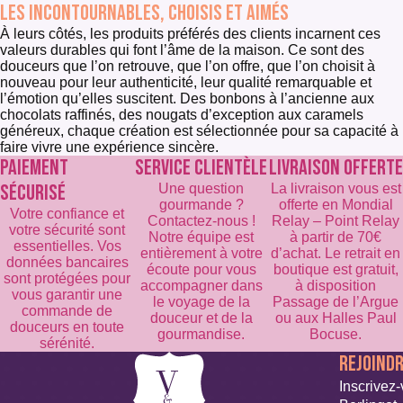
Les incontournables, choisis et aimés
À leurs côtés, les produits préférés des clients incarnent ces
valeurs durables qui font l’âme de la maison. Ce sont des
douceurs que l’on retrouve, que l’on offre, que l’on choisit à
nouveau pour leur authenticité, leur qualité remarquable et
l’émotion qu’elles suscitent. Des bonbons à l’ancienne aux
chocolats raffinés, des nougats d’exception aux caramels
généreux, chaque création est sélectionnée pour sa capacité à
faire vivre une expérience sincère.
PAIEMENT
SERVICE CLIENTÈLE
LIVRAISON OFFERTE
SÉCURISÉ
Une question
La livraison vous est
gourmande ?
offerte en Mondial
Votre confiance et
Contactez-nous !
Relay – Point Relay
votre sécurité sont
Notre équipe est
à partir de 70€
essentielles. Vos
entièrement à votre
d’achat. Le retrait en
données bancaires
écoute pour vous
boutique est gratuit,
sont protégées pour
accompagner dans
à disposition
vous garantir une
le voyage de la
Passage de l’Argue
commande de
douceur et de la
ou aux Halles Paul
douceurs en toute
gourmandise.
Bocuse.
sérénité.
REJOIND
Inscrivez-