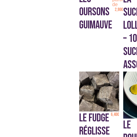
être
de
OURSONS
SUC
choisies
2,90
€
sur
GUIMAUVE
LOL
la
page
du
– 10
produit
SUC
ASS
LE FUDGE
6,40
€
LE
RÉGLISSE