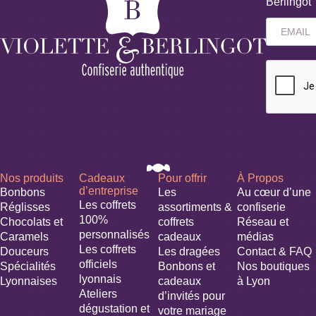
Berlingot
Nos produits
Cadeaux
Pour offrir
À Propos
d’entreprise
Bonbons
Les
Au cœur d’une
Les coffrets
Réglisses
assortiments &
confiserie
100%
Chocolats et
coffrets
Réseau et
personnalisés
Caramels
cadeaux
médias
Les coffrets
Douceurs
Les dragées
Contact & FAQ
officiels
Spécialités
Bonbons et
Nos boutiques
lyonnais
Lyonnaises
cadeaux
à Lyon
Ateliers
d’invités pour
dégustation et
votre mariage​