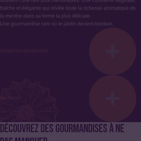
souvent l’une des plus mémorables. Une confiserie végétale,
fraîche et élégante qui révèle toute la richesse aromatique de
la menthe dans sa forme la plus délicate.
Une gourmandise rare où le jardin devient bonbon.
Informations complémentaires
Couleur : Vert
Spécificités : Sans alcool, Sans conservateur ni stabilisant,
Sans édulcorant, Sans gélatine, Sans gluten, Sans lait,
Composition
Vegan
DÉCOUVREZ DES GOURMANDISES À NE
Ing
: Sucre, feuilles de menthe naturelles, gomme d’acacia et
colorants.