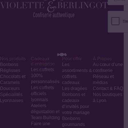
Nos produits
Cadeaux
Pour offrir
À Propos
d’entreprise
Bonbons
Les
Au cœur d’une
Les coffrets
Réglisses
assortiments &
confiserie
100%
Chocolats et
coffrets
Réseau et
personnalisés
Caramels
cadeaux
médias
Les coffrets
Douceurs
Les dragées
Contact & FAQ
officiels
Spécialités
Bonbons et
Nos boutiques
lyonnais
Lyonnaises
cadeaux
à Lyon
Ateliers
d’invités pour
dégustation et
votre mariage​
Team Building
Bonbons
Faire une
gourmands