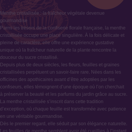
Menthe cristallisée : la fraîcheur végétale devenue
gourmandise
Parmi les trésors de la confiserie florale française, la menthe
cristallisée occupe une place singulière. À la fois délicate et
pleine de caractère, elle offre une expérience gustative
unique où la fraîcheur naturelle de la plante rencontre la
douceur du sucre cristallisé.
Depuis plus de deux siècles, les fleurs, feuilles et graines
cristallisées perpétuent un savoir-faire rare. Nées dans les
officines des apothicaires avant d’être adoptées par les
confiseurs, elles témoignent d’une époque où l’on cherchait
à préserver la beauté et les parfums du jardin grâce au sucre.
La menthe cristallisée s’inscrit dans cette tradition
d’exception, où chaque feuille est transformée avec patience
en une véritable gourmandise.
Dès le premier regard, elle séduit par son élégance naturelle.
Les feuilles de menthe semblent avoir été cueillies à l’instant.