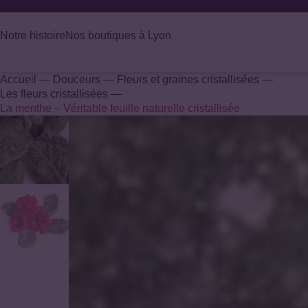
Panneau de gestion des cookies
Notre histoire
Nos boutiques à Lyon
Accueil
—
Douceurs
—
Fleurs et graines cristallisées
—
Recherche
Les fleurs cristallisées
—
de
La menthe – Véritable feuille naturelle cristallisée
produits