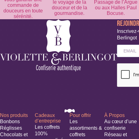
le voyage de la
Passage de l’Argue
commande de
douceur et de la
ou aux Halles Paul
douceurs en toute
gourmandise.
Bocuse.
sérénité.
REJOIND
Inscrivez-
Berlingot
Nos produits
Cadeaux
Pour offrir
À Propos
d’entreprise
Bonbons
Les
Au cœur d’une
Les coffrets
Réglisses
assortiments &
confiserie
100%
Chocolats et
coffrets
Réseau et