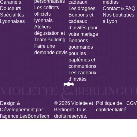
personnalisés
Caramels
cadeaux
médias
Les coffrets
Douceurs
Les dragées
Contact & FAQ
officiels
Spécialités
Bonbons et
Nos boutiques
lyonnais
Lyonnaises
cadeaux
à Lyon
Ateliers
d’invités pour
dégustation et
votre mariage​
Team Building
Bonbons
Faire une
gourmands
demande devis
pour les
baptêmes et
communions
Les cadeaux
d’invités
Design &
© 2026 Violette et
Politique de
CGV
Développement par
Berlingot. Tous
confidentialité
l'agence
LesBonsTech
droits réservés.