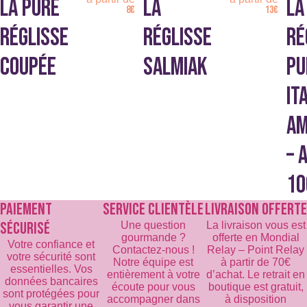
LA PURE
LA
LA
sur
sur
8
€
13
€
arôme naturel violette, couleur caramel, revêtement : cire
la
la
RÉGLISSE
RÉGLISSE
RÉ
d’abeille, cire de carnauba.
page
page
Réglisse au miel de Cévennes
: gomme arabique, sucre, miel
du
du
COUPÉE
SALMIAK
PU
9.6%, suc de réglisse 1.4% – agents technologiques : huile
produit
produit
végétale, cire de Carnauba (E903), amidon de maïs.
IT
Convient aux végétariens.
AM
– 
10
PAIEMENT
SERVICE CLIENTÈLE
LIVRAISON OFFERTE
SÉCURISÉ
Une question
La livraison vous est
gourmande ?
offerte en Mondial
Votre confiance et
Contactez-nous !
Relay – Point Relay
votre sécurité sont
Notre équipe est
à partir de 70€
essentielles. Vos
entièrement à votre
d’achat. Le retrait en
données bancaires
écoute pour vous
boutique est gratuit,
sont protégées pour
accompagner dans
à disposition
vous garantir une