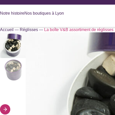
Panneau de gestion des cookies
Notre histoire
Nos boutiques à Lyon
Accueil
—
Réglisses
—
La boîte V&B assortiment de réglisses
Recherche
de
produits